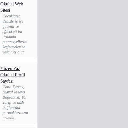
re ihtiyacınız olan
Okulu | Web
nuları belirleyelim
Sitesi
 eğitiminizi ona
Çocukların
re şekillendirelim.
denizle iç içe,
rslerinize ister tek
güvenli ve
şi ister kendi
eğlenceli bir
ibinizle birlikte
ortamda
tılın.
potansiyellerini
keşfetmelerine
yardımcı olur.
Yüzen Yaz
Okulu | Profil
Sayfası
Canlı Destek,
Sosyal Medya
Bağlantısı, Yol
Tarifi ve hızlı
bağlantılar
parmaklarınızın
ucunda.