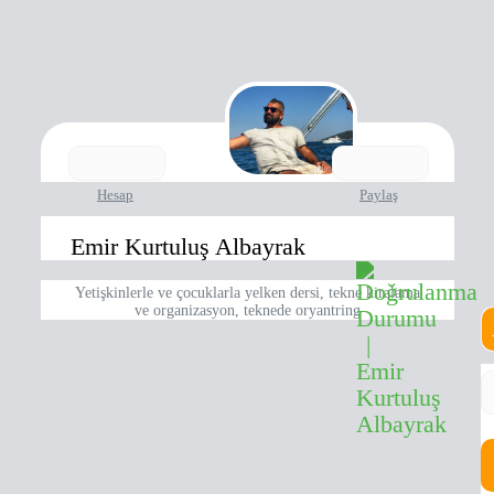
Hesap
Paylaş
Emir Kurtuluş Albayrak
Yetişkinlerle ve çocuklarla yelken dersi, tekne kiralama
ve organizasyon, teknede oryantring
T
Y
Bu
Ya
D
öz
U
H
m
Y
a